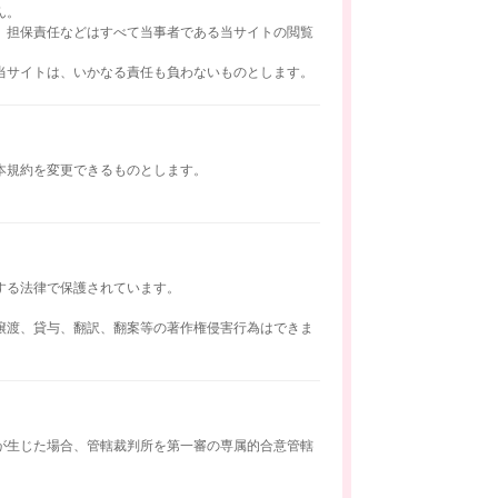
ん。
、担保責任などはすべて当事者である当サイトの閲覧
当サイトは、いかなる責任も負わないものとします。
本規約を変更できるものとします。
する法律で保護されています。
譲渡、貸与、翻訳、翻案等の著作権侵害行為はできま
が生じた場合、管轄裁判所を第一審の専属的合意管轄