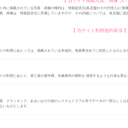
【 当サイト掲載写真、画像つい
ト内に掲載されている写真・画像の権利は、情報提供元(各店舗やその代理人)に帰
真、画像は、情報提供元に所属していますので、その詳細については、各店舗に直
【 当サイト利用規約条項 
条
トの利用にあたっては、掲載されている本規約、免責事項全てに同意したものとみ
条
トの利用にあたり、第三者の著作権、肖像権等の権利を 侵害するような行為を禁止
条
震、クラッキング、あるいはその他のシステムトラブル等でデータの一部もしくは
ないものとします。
条