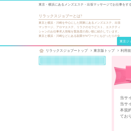
東京・横浜にあるメンズエステ・出張マッサージでお仕事をす
リラックスジョブー
とは?
東京と横浜・川崎を中心にした関東にあるメンズエステ、出張
マッサージ、アロマエステ、リラクのセラピスト、エステティ
シャンのお仕事求人情報を緊急度の高い順に紹介しています。
東京と横浜・川崎などにある副業やWワークにもぴったりの女
性にしか出来ない仕事をリラックスジョブーで見つけて下さ
東京ジ
い。
リラックスジョブートップ
東京版トップ
利用規
当サ
当サ
本規
てお