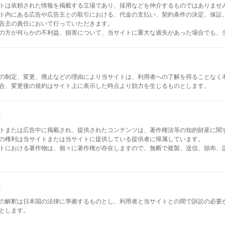
トは依頼された情報を掲載する立場であり、採用などを仲介するものではありませ
ト内にある広告や広告主との取引における、代金の支払い、契約条件の決定、保証
告主の責任において行っていただきます。
の方が何らかの不利益、損害について、当サイトに重大な過失があった場合でも、
条
の制定、変更、廃止などの理由により当サイトは、利用者への了解を得ることなく
合、変更後の規約はサイト上に表示した時点より効力を生じるものとします。
条
トまたは広告中に掲載され、提供されたコンテンツは、著作権法等の知的財産に関
の権利は当サイトまたは当サイトに提供している提供者に帰属しています。
トにおける著作物は、個々に著作権が存在しますので、無断で複製、送信、頒布、
条
の解釈は日本国の法律に準拠するものとし、利用者と当サイトとの間で訴訟の必要
とします。