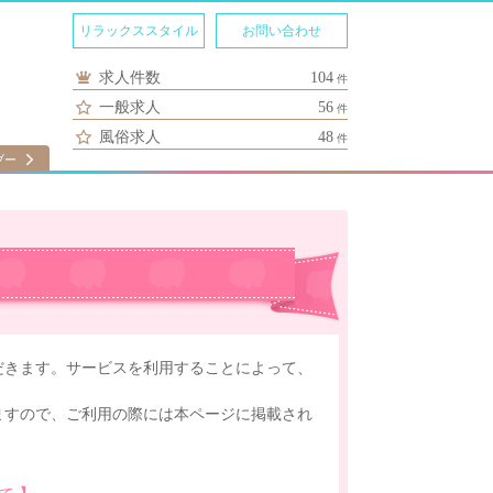
リラックススタイル
お問い合わせ
求人件数
104
件
一般求人
56
件
風俗求人
48
件
ブー
だきます。サービスを利用することによって、
ますので、ご利用の際には本ページに掲載され