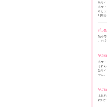
当サイ
当サイ
者と広
利用者
第5
法令等
この場
第6
当サイ
それら
当サイ
せん。
第7
本規約
裁判所